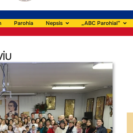
h
Parohia
Nepsis
„ABC Parohial”
viu