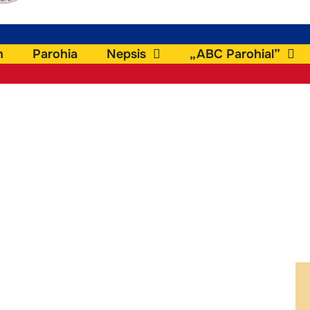
h
Parohia
Nepsis
„ABC Parohial”