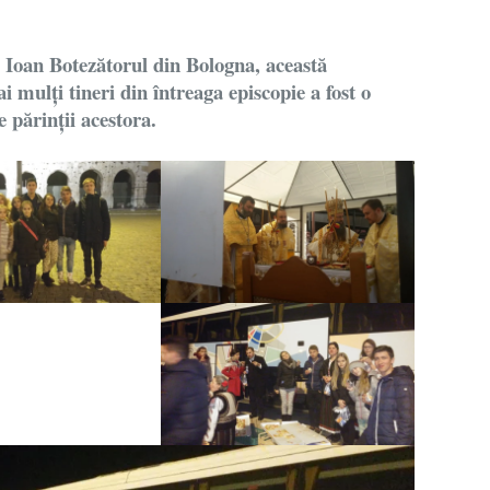
l Ioan Botezătorul din Bologna, această
i mulți tineri din întreaga episcopie a fost o
e părinții acestora.