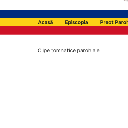
Acasă
Episcopia
Preot Paro
Clipe tomnatice parohiale