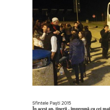
Sfintele Paști 2015
În acest an, tinerii , împreună cu cei mai