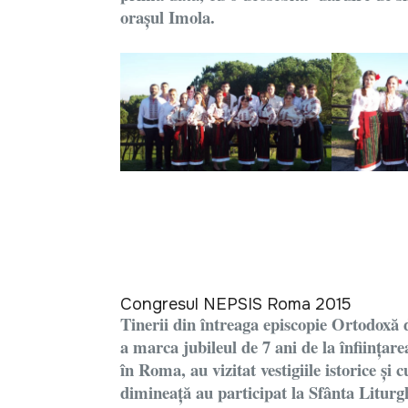
orașul Imola.
Congresul NEPSIS Roma 2015
Tinerii din întreaga episcopie Ortodoxă di
a marca jubileul de 7 ani de la înființare
în Roma, au vizitat vestigiile istorice și 
dimineață au participat la Sfânta Liturg