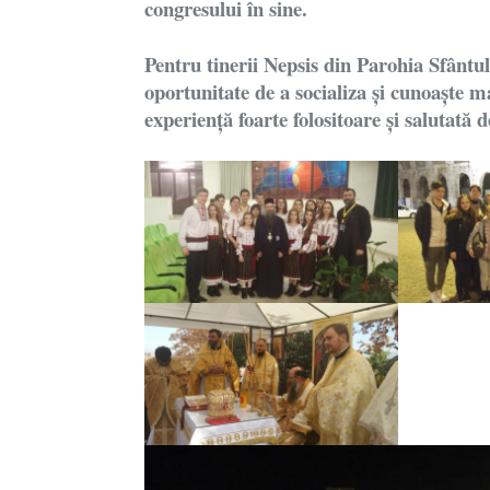
congresului în sine.
Pentru tinerii Nepsis din Parohia Sfântu
oportunitate de a socializa și cunoaște ma
experiență foarte folositoare și salutată d