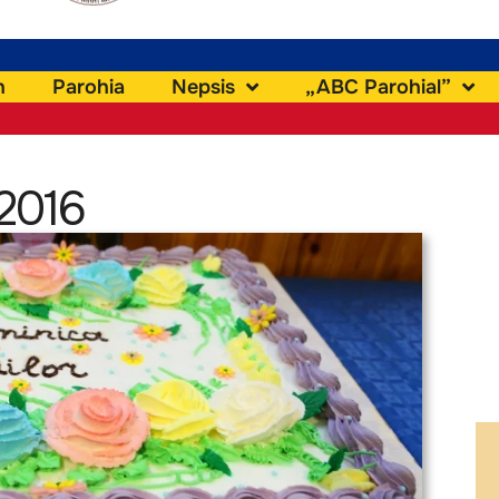
h
Parohia
Nepsis
„ABC Parohial”
 2016