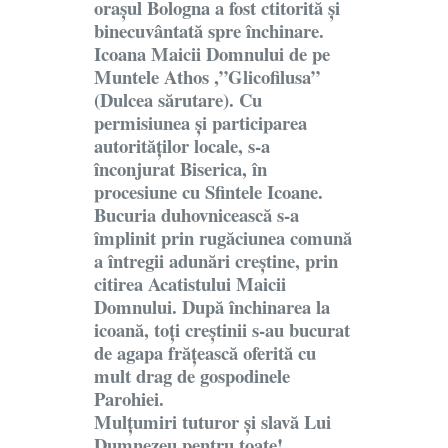
orașul Bologna a fost ctitorită și
binecuvântată spre închinare.
Icoana Maicii Domnului de pe
Muntele Athos ,”Glicofilusa”
(Dulcea sărutare). Cu
permisiunea și participarea
autorităților locale, s-a
înconjurat Biserica, în
procesiune cu Sfintele Icoane.
Bucuria duhovnicească s-a
împlinit prin rugăciunea comună
a întregii adunări creștine, prin
citirea Acatistului Maicii
Domnului. După închinarea la
icoană, toți creștinii s-au bucurat
de agapa frățească oferită cu
mult drag de gospodinele
Parohiei.
Mulțumiri tuturor și slavă Lui
Dumnezeu pentru toate!