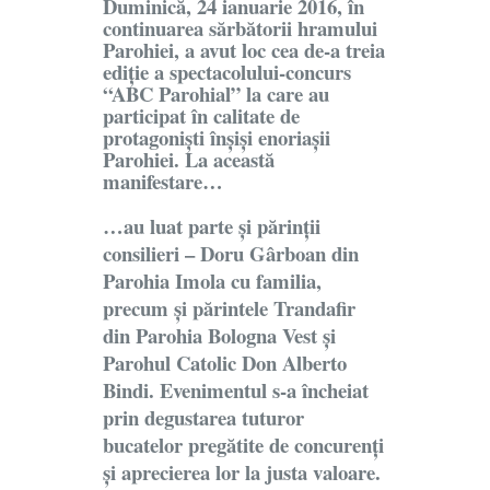
Duminică, 24 ianuarie 2016, în
continuarea sărbătorii hramului
Parohiei, a avut loc cea de-a treia
ediție a spectacolului-concurs
“ABC Parohial” la care au
participat în calitate de
protagoniști înșiși enoriașii
Parohiei. La această
manifestare…
…au luat parte și părinții
consilieri – Doru Gârboan din
Parohia Imola cu familia,
precum și părintele Trandafir
din Parohia Bologna Vest și
Parohul Catolic Don Alberto
Bindi. Evenimentul s-a încheiat
prin degustarea tuturor
bucatelor pregătite de concurenți
și aprecierea lor la justa valoare.