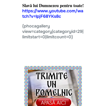
Slavă lui Dumnezeu pentru toate!
https://www.youtube.com/wa
tch?v=lpjF68YKs8c
{phocagallery
view=category|categoryid=29|
limitstart=0|limitcount=0}