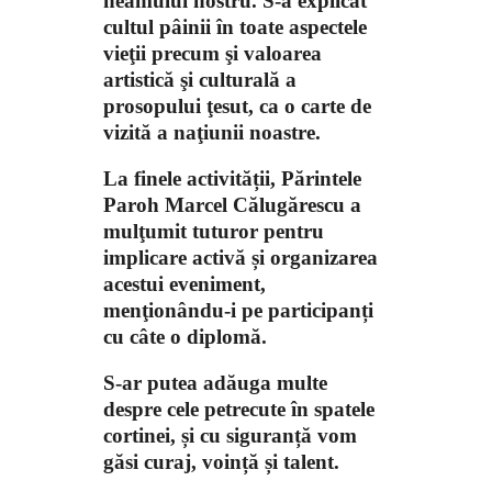
neamului nostru. S-a explicat
cultul pâinii în toate aspectele
vieţii precum şi valoarea
artistică şi culturală a
prosopului ţesut, ca o carte de
vizită a naţiunii noastre.
La finele activității, Părintele
Paroh Marcel Călugărescu a
mulţumit tuturor pentru
implicare activă și organizarea
acestui eveniment,
menţionându-i pe participanți
cu câte o diplomă.
S-ar putea adăuga multe
despre cele petrecute în spatele
cortinei, și cu siguranță vom
găsi curaj, voință și talent.